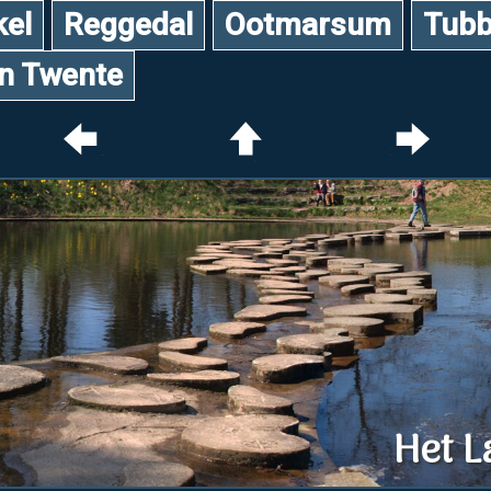
kel
Reggedal
Ootmarsum
Tubb
an Twente
Het L