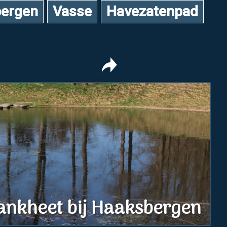
ergen
Vasse
Havezatenpad
ankheet bij Haaksbergen