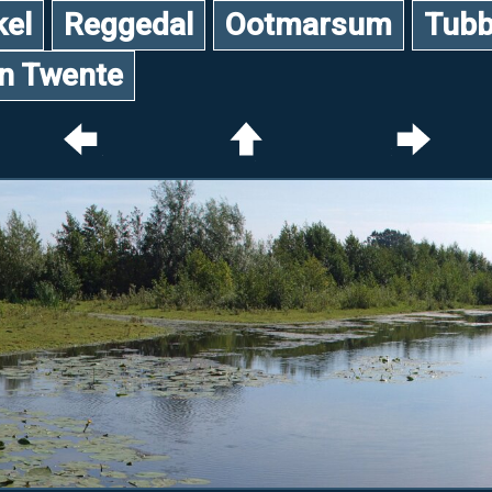
kel
Reggedal
Ootmarsum
Tubb
an Twente