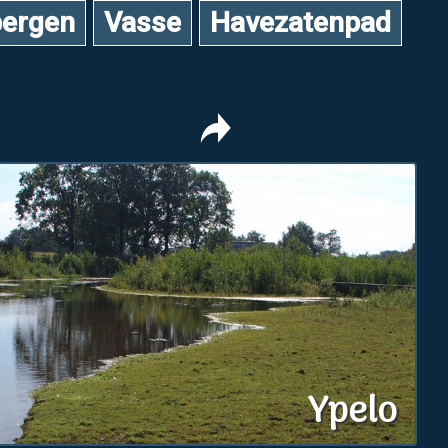
ergen
Vasse
Havezatenpad
Ypelo