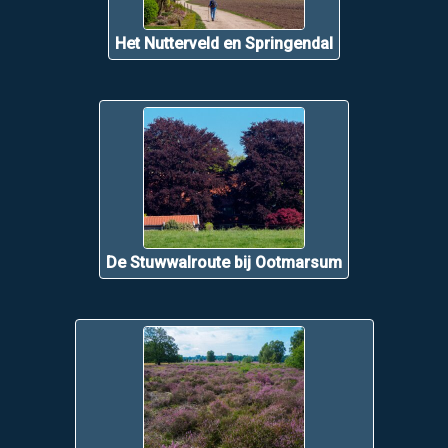
Het Nutterveld en Springendal
De Stuwwalroute bij Ootmarsum