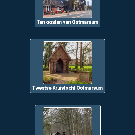
Ten oosten van Ootmarsum
Twentse Kruistocht Ootmarsum