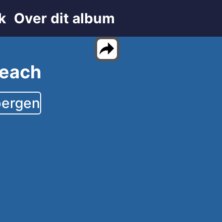
k
Over dit album
beach