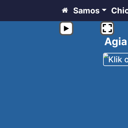
Samos
Chi
Agia