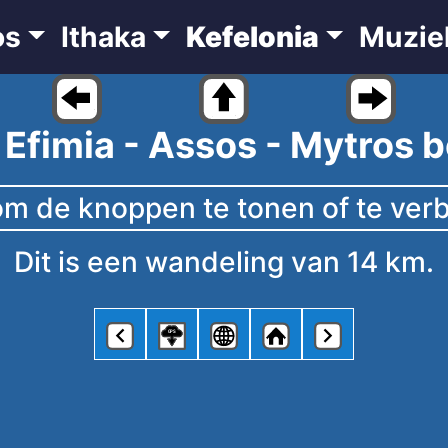
os
Ithaka
Kefelonia
Muzie
 Efimia - Assos - Mytros 
Dit is een wandeling van 14 km.