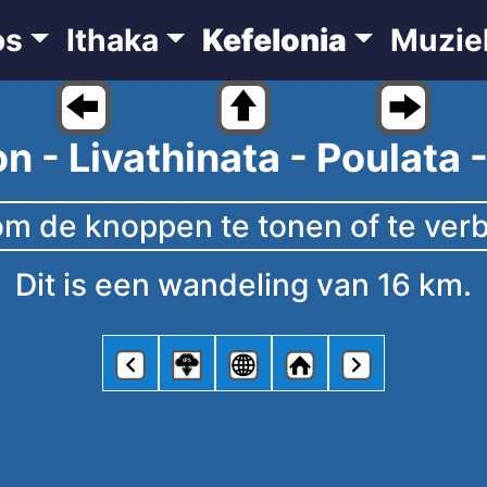
os
Ithaka
Kefelonia
Muzie
 - Livathinata - Poulata 
Dit is een wandeling van 16 km.