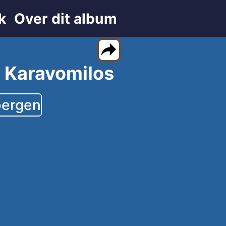
k
Over dit album
- Karavomilos