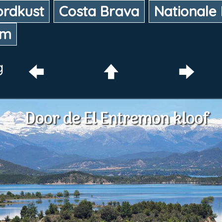
rdkust
Costa Brava
Nationale
um
Door de El Entremon kloof