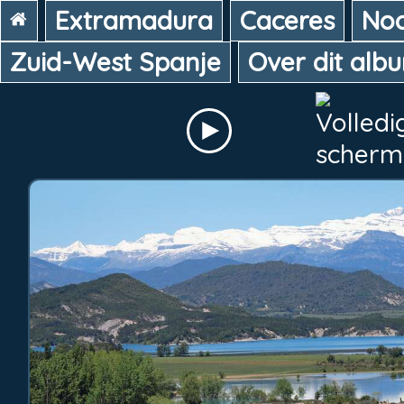
Extramadura
Caceres
Noo
Zuid-West Spanje
Over dit alb